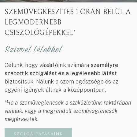
SZEMÜVEGKÉSZÍTÉS
1 ÓRÁN BELÜL
A
LEGMODERNEBB
CSISZOLÓGÉPEKKEL*
Szívvel lélekkel
Célunk, hogy vásárlóink számára
személyre
szabott kiszolgálást és a legélesebb látást
biztosítsuk. Nálunk a szem egészsége és az
egyéni igények állnak a középpontban.
*Ha a szemüveglencsék a szaküzletünk raktárában
vannak, vagy a megrendelt szemüveglencsék
megérkeztek.
SZOLGÁLTATÁSAINK