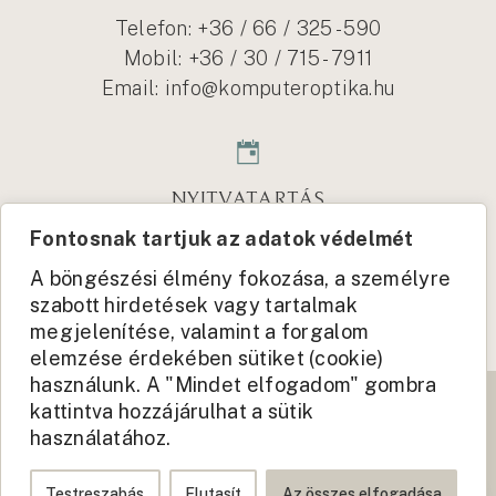
Telefon: +36 / 66 / 325 - 590
Mobil:
+36 / 30 / 715 - 7911
Email:
info@komputeroptika.hu
NYITVATARTÁS
Fontosnak tartjuk az adatok védelmét
Hétköznapokon: 9-18
Szombaton: 9-12
A böngészési élmény fokozása, a személyre
szabott hirdetések vagy tartalmak
Vasárnap: zárva
megjelenítése, valamint a forgalom
elemzése érdekében sütiket (cookie)
használunk. A "Mindet elfogadom" gombra
© KOMPUTER OPTIKA - MINDEN JOG FENNTARTVA!
kattintva hozzájárulhat a sütik
használatához.
ADATKEZELÉSI TÁJÉKOZTATÓ
JOGI NYILATKOZAT
Testreszabás
Elutasít
Az összes elfogadása