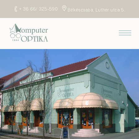
+ 36 66/ 325-590
Békéscsaba, Luther utca 5.
FŐOLDAL
SZOLGÁLTATÁSOK
TERMÉKEK
BEMUTATKOZÁS
GYAKORI KÉRDÉSEK
ELÉRHETŐSÉG