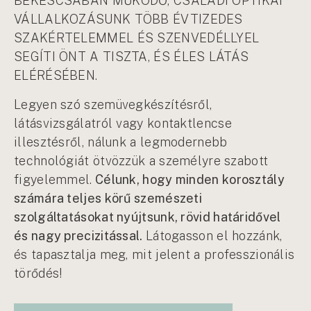
BÉKÉSCSABÁN MŰKÖDŐ, CSALÁDI OPTIKAI
VÁLLALKOZÁSUNK TÖBB ÉVTIZEDES
SZAKÉRTELEMMEL ÉS SZENVEDÉLLYEL
SEGÍTI ÖNT A TISZTA, ÉS ÉLES LÁTÁS
ELÉRÉSÉBEN.
Legyen szó szemüvegkészítésről,
látásvizsgálatról vagy kontaktlencse
illesztésről, nálunk a legmodernebb
technológiát ötvözzük a személyre szabott
figyelemmel.
Célunk, hogy minden korosztály
számára teljes körű szemészeti
szolgáltatásokat nyújtsunk, rövid határidővel
és nagy precizitással.
Látogasson el hozzánk,
és tapasztalja meg, mit jelent a professzionális
törődés!