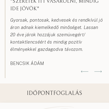
"SZERETEK ITT VÁSÁROLNI, MINDIG
IDE JÖVÖK"
Gyorsak, pontosak, kedvesek és rendkívül jó
áron adnak kiemelkedő minőséget. Lassan
20 éve járok hozzájuk szemüvegért/
kontaktlencséért és mindig pozitív
élményekkel gazdagodva távozom.
BENCSIK ÁDÁM
IDŐPONTFOGLALÁS